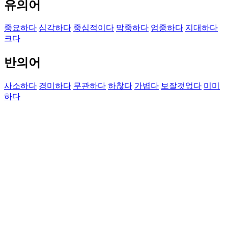
유의어
중요하다
심각하다
중심적이다
막중하다
엄중하다
지대하다
크다
반의어
사소하다
경미하다
무관하다
하찮다
가볍다
보잘것없다
미미
하다