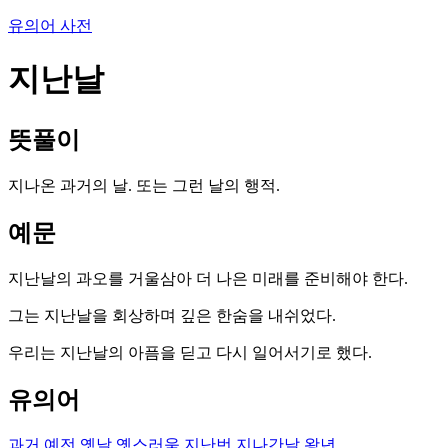
유의어 사전
지난날
뜻풀이
지나온 과거의 날. 또는 그런 날의 행적.
예문
지난날의 과오를 거울삼아 더 나은 미래를 준비해야 한다.
그는 지난날을 회상하며 깊은 한숨을 내쉬었다.
우리는 지난날의 아픔을 딛고 다시 일어서기로 했다.
유의어
과거
예전
옛날
옛스러움
지난번
지나간날
왕년