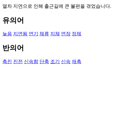
열차 지연으로 인해 출근길에 큰 불편을 겪었습니다.
유의어
늦음
지연됨
연기
체류
지체
연장
정체
반의어
촉진
진전
신속함
단축
조기
신속
재촉