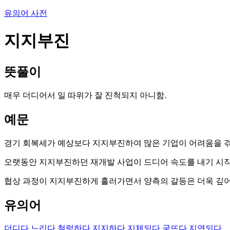
유의어 사전
지지부진
뜻풀이
매우 더디어서 일 따위가 잘 진척되지 아니함.
예문
경기 회복세가 예상보다 지지부진하여 많은 기업이 어려움을 겪
오랫동안 지지부진하던 재개발 사업이 드디어 속도를 내기 시작
협상 과정이 지지부진하게 흘러가면서 양측의 갈등은 더욱 깊어
유의어
더디다
느리다
철렁하다
지지하다
지체되다
굼뜨다
지연되다