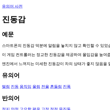
유의어 사전
진동감
예문
스마트폰의 진동감 덕분에 알림을 놓치지 않고 확인할 수 있었
이 게임 컨트롤러는 정교한 진동감을 제공하여 몰입감을 높여줍
엔진에서 느껴지는 미세한 진동감이 차의 상태가 좋지 않음을
유의어
떨림
진동
움직임
울림
전율
흔들림
진폭
반의어
정지
안정
고요함
평온
고정
정적
무진동