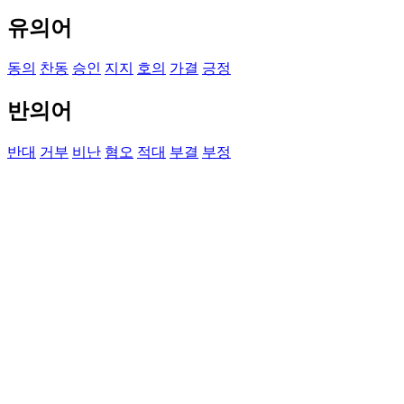
유의어
동의
찬동
승인
지지
호의
가결
긍정
반의어
반대
거부
비난
혐오
적대
부결
부정