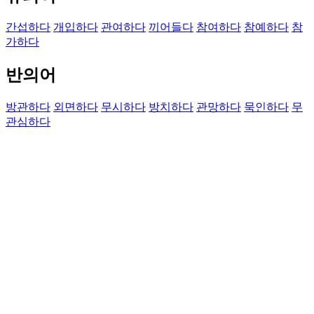
간섭하다
개입하다
관여하다
끼어들다
참여하다
참예하다
참
가하다
반의어
방관하다
외면하다
무시하다
방치하다
관망하다
묵인하다
무
관심하다