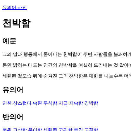
유의어 사전
천박함
예문
그의 말과 행동에서 묻어나는 천박함이 주변 사람들을 불쾌하게
돈만 밝히는 태도는 인간의 천박함을 여실히 드러내는 것 같아 
세련된 겉모습 뒤에 숨겨진 그의 천박함은 대화를 나눌수록 더
유의어
천한
상스럽다
속된
무식함
저급
저속함
경박함
반의어
품위
고상함
우아함
세련됨
고귀함
품격
고결함