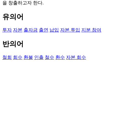
을 창출하고자 한다.
유의어
투자
자본
출자금
출연
납입
자본 투입
지분 참여
반의어
철회
회수
환불
인출
철수
환수
자본 회수