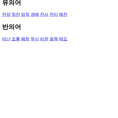
유의어
찬양
칭찬
업적
경배
찬사
찬미
예찬
반의어
비난
조롱
폄하
무시
비판
질책
매도