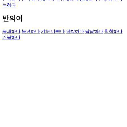
늑하다
반의어
불쾌하다
불편하다
기분 나쁘다
쌀쌀하다
답답하다
칙칙하다
거북하다