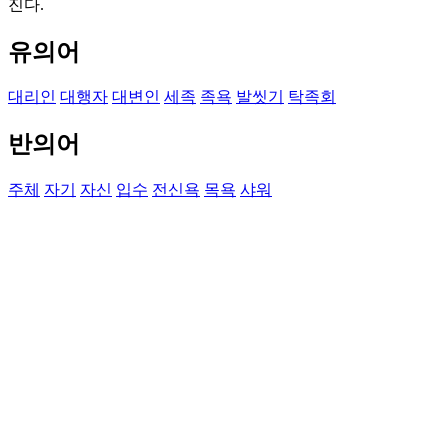
진다.
유의어
대리인
대행자
대변인
세족
족욕
발씻기
탁족회
반의어
주체
자기
자신
입수
전신욕
목욕
샤워