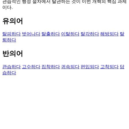
관습적인 행정 절차에서 탈관하는 것이 이번 개혁의 핵심 과제
이다.
유의어
탈피하다
벗어나다
탈출하다
이탈하다
탈각하다
해방되다
탈
퇴하다
반의어
관습하다
고수하다
집착하다
귀속되다
편입되다
고착되다
답
습하다