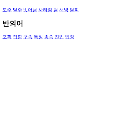
도주
탈주
벗어남
사라짐
탈
해방
탈피
반의어
포획
잡힘
구속
특정
종속
진입
입장