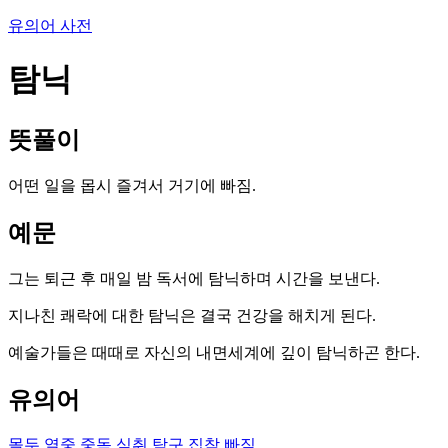
유의어 사전
탐닉
뜻풀이
어떤 일을 몹시 즐겨서 거기에 빠짐.
예문
그는 퇴근 후 매일 밤 독서에 탐닉하며 시간을 보낸다.
지나친 쾌락에 대한 탐닉은 결국 건강을 해치게 된다.
예술가들은 때때로 자신의 내면세계에 깊이 탐닉하곤 한다.
유의어
몰두
열중
중독
심취
탐구
집착
빠짐