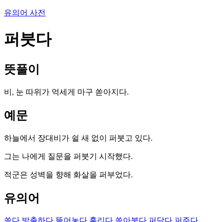
유의어 사전
퍼붓다
뜻풀이
비, 눈 따위가 억세게 마구 쏟아지다.
예문
하늘에서 장대비가 쉴 새 없이 퍼붓고 있다.
그는 나에게 질문을 퍼붓기 시작했다.
적군은 성벽을 향해 화살을 퍼부었다.
유의어
쏟다
방출하다
뚫어놓다
흘리다
쏟아붓다
퍼담다
퍼주다