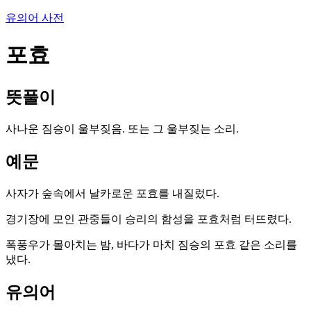
유의어 사전
포효
뜻풀이
사나운 짐승이 울부짖음. 또는 그 울부짖는 소리.
예문
사자가 숲속에서 날카로운 포효를 내질렀다.
경기장에 모인 관중들이 승리의 함성을 포효처럼 터뜨렸다.
폭풍우가 몰아치는 밤, 바다가 마치 짐승의 포효 같은 소리를
냈다.
유의어