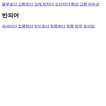
울부짖다
고함치다
크게 외치다
소리치다
함성
고함
아우성
반의어
속삭이다
조용하다
억누르다
침묵하다
침묵
정적
속삭임