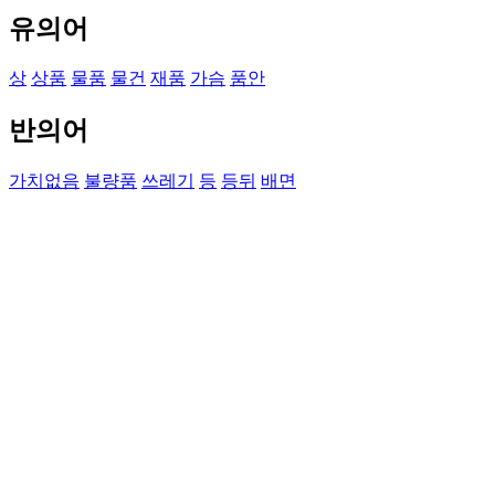
유의어
상
상품
물품
물건
재품
가슴
품안
반의어
가치없음
불량품
쓰레기
등
등뒤
배면