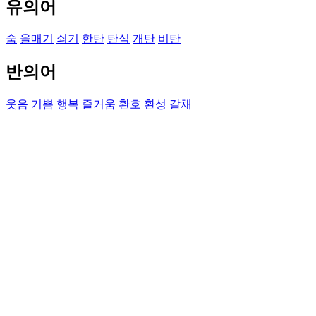
유의어
숨
을매기
쇠기
한탄
탄식
개탄
비탄
반의어
웃음
기쁨
행복
즐거움
환호
환성
갈채