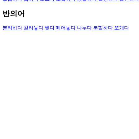
반의어
분리하다
갈라놓다
찢다
떼어놓다
나누다
분할하다
쪼개다