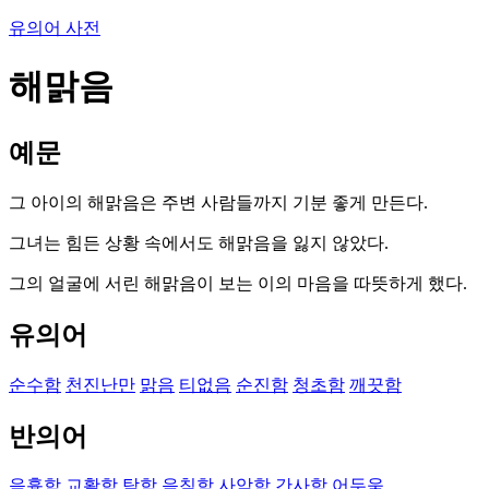
유의어 사전
해맑음
예문
그 아이의 해맑음은 주변 사람들까지 기분 좋게 만든다.
그녀는 힘든 상황 속에서도 해맑음을 잃지 않았다.
그의 얼굴에 서린 해맑음이 보는 이의 마음을 따뜻하게 했다.
유의어
순수함
천진난만
맑음
티없음
순진함
청초함
깨끗함
반의어
음흉함
교활함
탁함
음침함
사악함
간사함
어두움