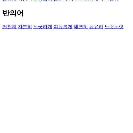
반의어
천천히
차분히
느긋하게
여유롭게
태연히
유유히
느릿느릿