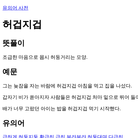
유의어 사전
허겁지겁
뜻풀이
조급한 마음으로 몹시 허둥거리는 모양.
예문
그는 늦잠을 자는 바람에 허겁지겁 아침을 먹고 집을 나섰다.
갑자기 비가 쏟아지자 사람들은 허겁지겁 처마 밑으로 뛰어 들
배가 너무 고팠던 아이는 밥을 허겁지겁 먹기 시작했다.
유의어
급하게
허둥지둥
황급히
급히
부랴부랴
허둥대며
다급히