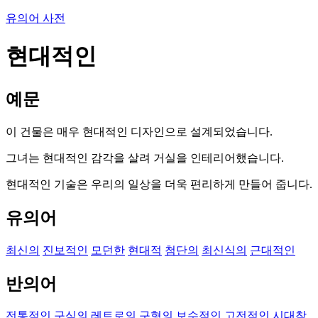
유의어 사전
현대적인
예문
이 건물은 매우 현대적인 디자인으로 설계되었습니다.
그녀는 현대적인 감각을 살려 거실을 인테리어했습니다.
현대적인 기술은 우리의 일상을 더욱 편리하게 만들어 줍니다.
유의어
최신의
진보적인
모던한
현대적
첨단의
최신식의
근대적인
반의어
전통적인
구식의
레트로의
구형의
보수적인
고전적인
시대착