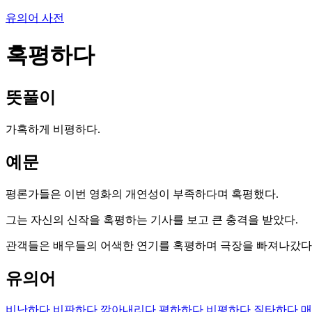
유의어 사전
혹평하다
뜻풀이
가혹하게 비평하다.
예문
평론가들은 이번 영화의 개연성이 부족하다며 혹평했다.
그는 자신의 신작을 혹평하는 기사를 보고 큰 충격을 받았다.
관객들은 배우들의 어색한 연기를 혹평하며 극장을 빠져나갔다
유의어
비난하다
비판하다
깎아내리다
폄하하다
비평하다
질타하다
매