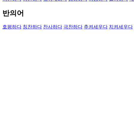
반의어
호평하다
칭찬하다
찬사하다
극찬하다
추켜세우다
치켜세우다