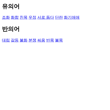
유의어
조화
화합
친목
우정
서로 돕다
단란
화기애애
반의어
대립
갈등
불화
분쟁
싸움
반목
불목