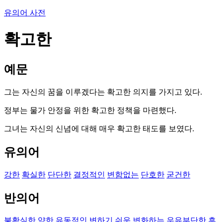
유의어 사전
확고한
예문
그는 자신의 꿈을 이루겠다는 확고한 의지를 가지고 있다.
정부는 물가 안정을 위한 확고한 정책을 마련했다.
그녀는 자신의 신념에 대해 매우 확고한 태도를 보였다.
유의어
강한
확실한
단단한
결정적인
변함없는
단호한
굳건한
반의어
불확실한
약한
유동적인
변하기 쉬운
변화하는
우유부단한
흔