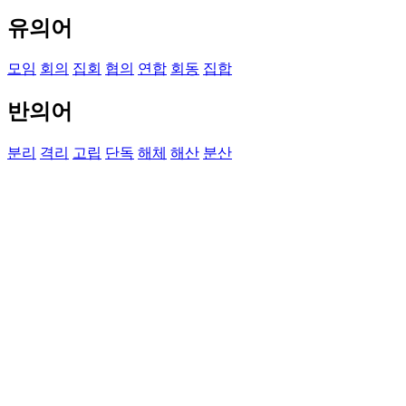
유의어
모임
회의
집회
협의
연합
회동
집합
반의어
분리
격리
고립
단독
해체
해산
분산