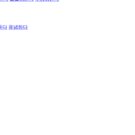
듣다
유념하다