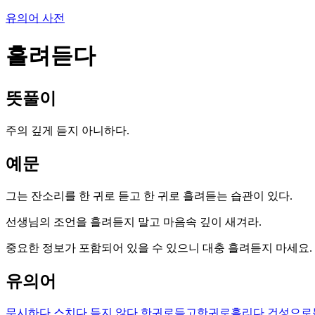
유의어 사전
흘려듣다
뜻풀이
주의 깊게 듣지 아니하다.
예문
그는 잔소리를 한 귀로 듣고 한 귀로 흘려듣는 습관이 있다.
선생님의 조언을 흘려듣지 말고 마음속 깊이 새겨라.
중요한 정보가 포함되어 있을 수 있으니 대충 흘려듣지 마세요.
유의어
무시하다
스치다
듣지 않다
한귀로듣고한귀로흘리다
건성으로