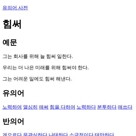
유의어 사전
힘써
예문
그는 회사를 위해 늘 힘써 일한다.
우리는 더 나은 미래를 위해 힘써야 한다.
그는 어려운 일에도 힘써 해낸다.
유의어
노력하여
열심히
애써
힘을 다하여
노력하다
분투하다
애쓰다
반의어
게으르다
무관심하다
나태하다
소극적이다
태만하다