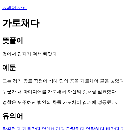
유의어 사전
가로채다
뜻풀이
옆에서 갑자기 쳐서 빼앗다.
예문
그는 경기 종료 직전에 상대 팀의 공을 가로채어 골을 넣었다.
누군가 내 아이디어를 가로채서 자신의 것처럼 발표했다.
경찰은 도주하던 범인의 차를 가로채어 검거에 성공했다.
유의어
탈취하다
가로막다
없애버리다
강탈하다
약탈하다
빼앗다
가