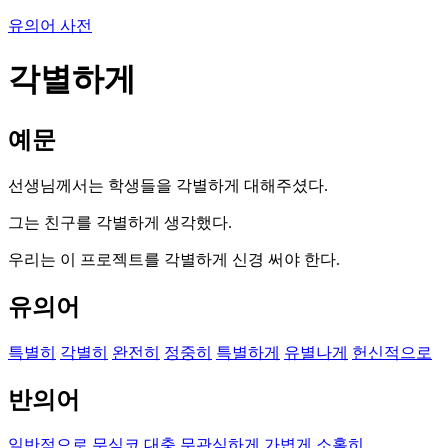
유의어 사전
각별하게
예문
선생님께서는 학생들을 각별하게 대해주셨다.
그는 친구를 각별하게 생각했다.
우리는 이 프로젝트를 각별하게 신경 써야 한다.
유의어
특별히
각별히
완전히
정중히
특별하게
유별나게
헌신적으로
반의어
일반적으로
무심코
대충
무관심하게
가볍게
소홀히