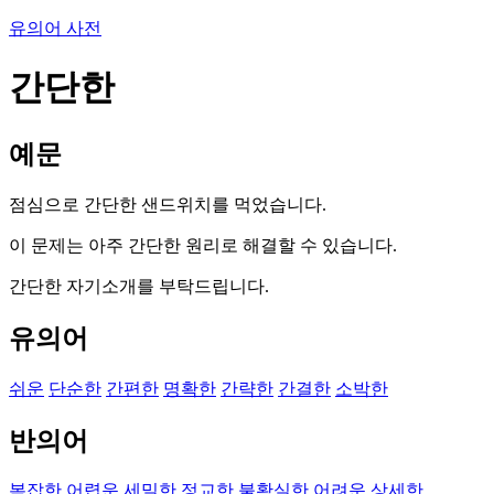
유의어 사전
간단한
예문
점심으로 간단한 샌드위치를 먹었습니다.
이 문제는 아주 간단한 원리로 해결할 수 있습니다.
간단한 자기소개를 부탁드립니다.
유의어
쉬운
단순한
간편한
명확한
간략한
간결한
소박한
반의어
복잡한
어렵운
세밀한
정교한
불확실한
어려운
상세한