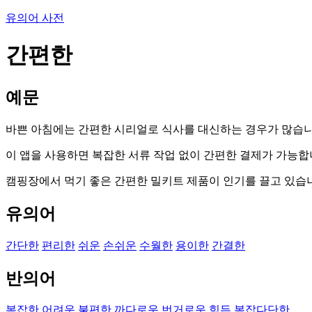
유의어 사전
간편한
예문
바쁜 아침에는 간편한 시리얼로 식사를 대신하는 경우가 많습니
이 앱을 사용하면 복잡한 서류 작업 없이 간편한 결제가 가능합
캠핑장에서 먹기 좋은 간편한 밀키트 제품이 인기를 끌고 있습
유의어
간단한
편리한
쉬운
손쉬운
수월한
용이한
간결한
반의어
복잡한
어려운
불편한
까다로운
번거로운
힘든
복잡다단한