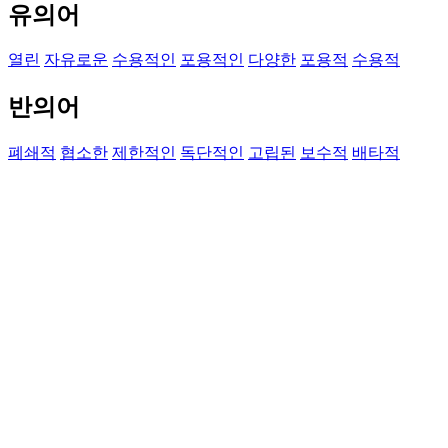
유의어
열린
자유로운
수용적인
포용적인
다양한
포용적
수용적
반의어
폐쇄적
협소한
제한적인
독단적인
고립된
보수적
배타적