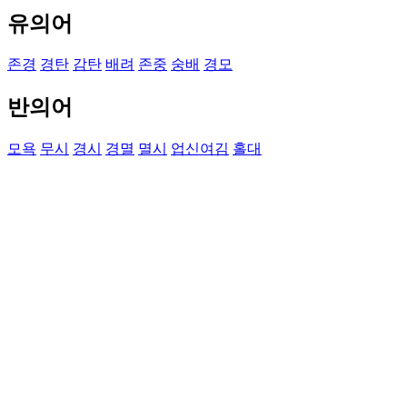
유의어
존경
경탄
감탄
배려
존중
숭배
경모
반의어
모욕
무시
경시
경멸
멸시
업신여김
홀대