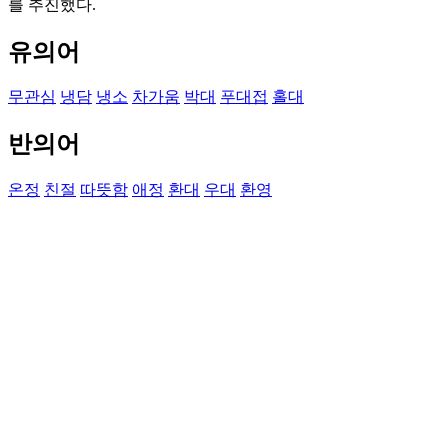
를 추진했다.
유의어
무관심
냉담
냉소
차가움
박대
푸대접
홀대
반의어
온정
친절
따뜻함
애정
환대
우대
환영