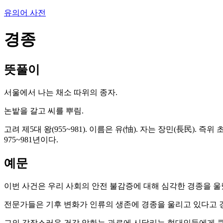
유의어 사전
경종
뜻풀이
서울에서 나는 채소 따위의 종자.
논밭을 갈고 씨를 뿌림.
고려 제5대 왕(955~981). 이름은 유(怞). 자는 장민(長民
975~981년이다.
예문
이번 사건은 우리 사회의 안전 불감증에 대해 심각한 경종을 울
전문가들은 기후 변화가 인류의 생존에 경종을 울리고 있다고 
그의 갑작스러운 건강 악화는 과로에 시달리는 현대인들에게 큰