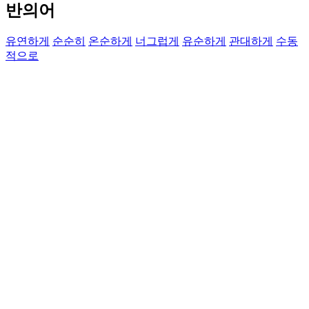
반의어
유연하게
순순히
온순하게
너그럽게
유순하게
관대하게
수동
적으로