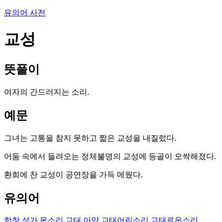
유의어 사전
교성
뜻풀이
여자의 간드러지는 소리.
예문
그녀는 고통을 참지 못하고 짧은 교성을 내질렀다.
어둠 속에서 들려오는 정체불명의 교성에 등골이 오싹해졌다.
환희에 찬 교성이 공연장을 가득 메웠다.
유의어
합창
성가
목소리
교태
아양
교태어린소리
교태로운소리