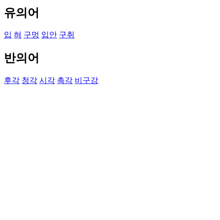
유의어
입
혀
구멍
입안
구취
반의어
후각
청각
시각
촉각
비구강