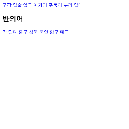
구강
입술
입구
아가리
주둥이
부리
입매
반의어
막
닫다
출구
침묵
묵언
함구
폐구