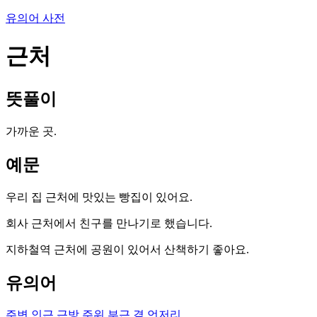
유의어 사전
근처
뜻풀이
가까운 곳.
예문
우리 집 근처에 맛있는 빵집이 있어요.
회사 근처에서 친구를 만나기로 했습니다.
지하철역 근처에 공원이 있어서 산책하기 좋아요.
유의어
주변
인근
근방
주위
부근
곁
언저리