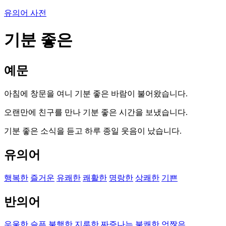
유의어 사전
기분 좋은
예문
아침에 창문을 여니 기분 좋은 바람이 불어왔습니다.
오랜만에 친구를 만나 기분 좋은 시간을 보냈습니다.
기분 좋은 소식을 듣고 하루 종일 웃음이 났습니다.
유의어
행복한
즐거운
유쾌한
쾌활한
명랑한
상쾌한
기쁜
반의어
우울한
슬픈
불행한
지루한
짜증나는
불쾌한
언짢은