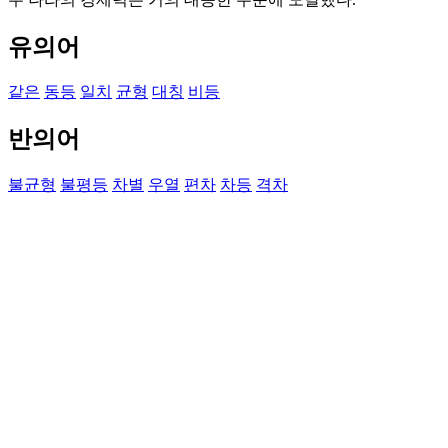
유의어
같은
동등
일치
균형
대칭
비등
반의어
불균형
불평등
차별
우열
편차
차등
격차