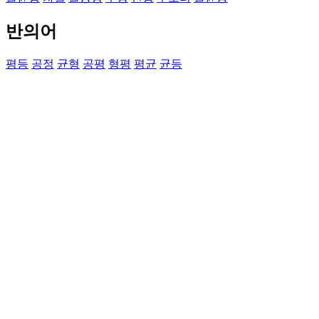
반의어
평등
공정
균형
공평
형평
평균
균등