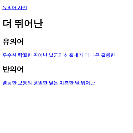
유의어 사전
더 뛰어난
유의어
우수한
탁월한
뛰어난
발군의
신출내기
더 나은
훌륭한
반의어
열등한
보통의
평범한
낮은
미흡한
덜 뛰어난