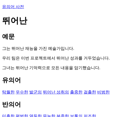
유의어 사전
뛰어난
예문
그는 뛰어난 재능을 가진 예술가입니다.
우리 팀은 이번 프로젝트에서 뛰어난 성과를 거두었습니다.
그녀는 뛰어난 기억력으로 모든 내용을 암기했습니다.
유의어
탁월한
우수한
발군의
뛰어난 성취의
출중한
걸출한
비범한
반의어
미흡한
평범한
열등한
무능한
부족한
보통의
저조한