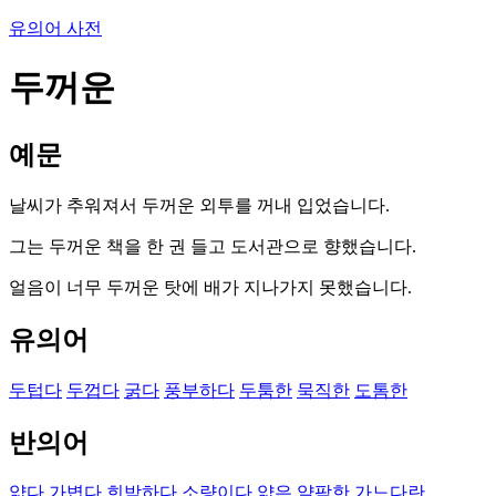
유의어 사전
두꺼운
예문
날씨가 추워져서 두꺼운 외투를 꺼내 입었습니다.
그는 두꺼운 책을 한 권 들고 도서관으로 향했습니다.
얼음이 너무 두꺼운 탓에 배가 지나가지 못했습니다.
유의어
두텁다
두껍다
굵다
풍부하다
두툼한
묵직한
도톰한
반의어
얇다
가볍다
희박하다
소량이다
얇은
얄팍한
가느다란