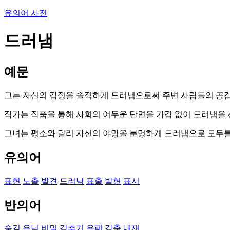
유의어 사전
드러냄
예문
그는 자신의 감정을 솔직하게 드러냄으로써 주변 사람들의 공감
작가는 작품을 통해 사회의 어두운 단면을 가감 없이 드러냄을 
그녀는 평소와 달리 자신의 야망을 분명하게 드러냄으로 모두를
유의어
표현
노출
발견
드러남
표출
발현
표시
반의어
숨김
은닉
비밀
감추기
은폐
감춤
내재