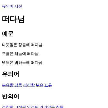
유의어 사전
떠다님
예문
나뭇잎은 강물에 떠다님.
구름은 하늘에 떠다님.
별들은 밤하늘에 떠다님.
유의어
부유함
맴돔
겸허함
부유
표류
반의어
정착함
고정됨
안정됨
가라앉음
침몰